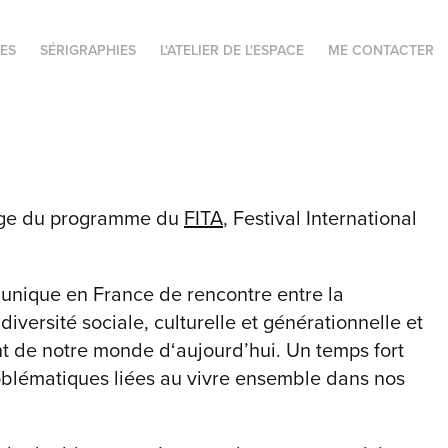
ES
SÉRIGRAPHIES
L'ATELIER DE L'ESPACE
ME CONTACTER
 page du programme du
FITA
, Festival International
t unique en France de rencontre entre la
iversité sociale, culturelle et générationnelle et
nt de notre monde d‘aujourd’hui. Un temps fort
problématiques liées au vivre ensemble dans nos